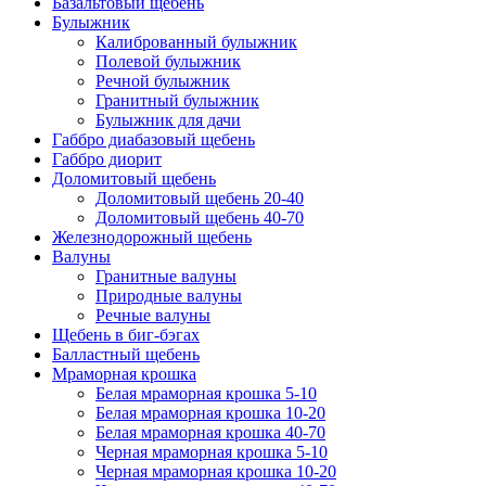
Базальтовый щебень
Булыжник
Калиброванный булыжник
Полевой булыжник
Речной булыжник
Гранитный булыжник
Булыжник для дачи
Габбро диабазовый щебень
Габбро диорит
Доломитовый щебень
Доломитовый щебень 20-40
Доломитовый щебень 40-70
Железнодорожный щебень
Валуны
Гранитные валуны
Природные валуны
Речные валуны
Щебень в биг-бэгах
Балластный щебень
Мраморная крошка
Белая мраморная крошка 5-10
Белая мраморная крошка 10-20
Белая мраморная крошка 40-70
Черная мраморная крошка 5-10
Черная мраморная крошка 10-20