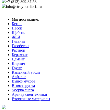
+7 (812) 309-87-58
info@stroy-territoria.ru
Мы поставляем:
Бетон
Песок
Щебень
ЖБИ
Главная
Газобетон
Раствор
Керамзит
Цемент
Кирпич
Грунт
Каменный уголь
Асфальт
Вывоз мусора
Вывоз грунта
Уборка снега
Аренда спецтехники
Вторичные материалы