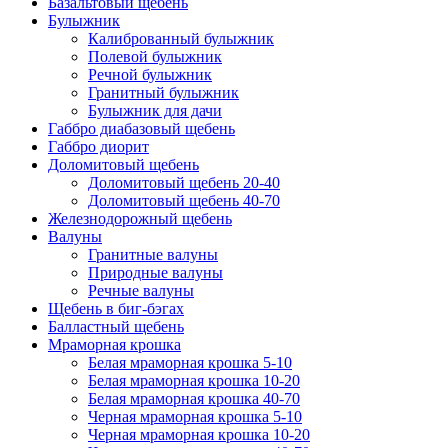
Базальтовый щебень
Булыжник
Калиброванный булыжник
Полевой булыжник
Речной булыжник
Гранитный булыжник
Булыжник для дачи
Габбро диабазовый щебень
Габбро диорит
Доломитовый щебень
Доломитовый щебень 20-40
Доломитовый щебень 40-70
Железнодорожный щебень
Валуны
Гранитные валуны
Природные валуны
Речные валуны
Щебень в биг-бэгах
Балластный щебень
Мраморная крошка
Белая мраморная крошка 5-10
Белая мраморная крошка 10-20
Белая мраморная крошка 40-70
Черная мраморная крошка 5-10
Черная мраморная крошка 10-20