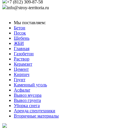
+7 (812) 309-87-58
info@stroy-territoria.ru
Мы поставляем:
Бетон
Песок
Щебень
ЖБИ
Главная
Газобетон
Раствор
Керамзит
Цемент
Кирпич
Грунт
Каменный уголь
Асфальт
Вывоз мусора
Вывоз грунта
Уборка снега
Аренда спецтехники
Вторичные материалы