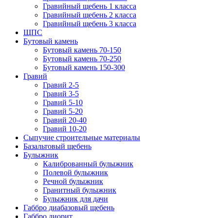
Гравийный щебень 1 класса
Гравийный щебень 2 класса
Гравийный щебень 3 класса
ЩПС
Бутовый камень
Бутовый камень 70-150
Бутовый камень 70-250
Бутовый камень 150-300
Гравий
Гравий 2-5
Гравий 3-5
Гравий 5-10
Гравий 5-20
Гравий 20-40
Гравий 10-20
Сыпучие строительные материалы
Базальтовый щебень
Булыжник
Калиброванный булыжник
Полевой булыжник
Речной булыжник
Гранитный булыжник
Булыжник для дачи
Габбро диабазовый щебень
Габбро диорит