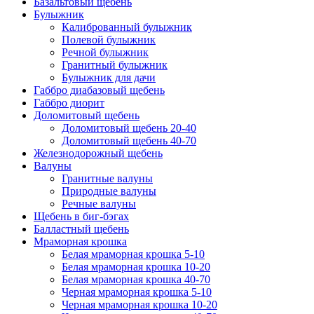
Базальтовый щебень
Булыжник
Калиброванный булыжник
Полевой булыжник
Речной булыжник
Гранитный булыжник
Булыжник для дачи
Габбро диабазовый щебень
Габбро диорит
Доломитовый щебень
Доломитовый щебень 20-40
Доломитовый щебень 40-70
Железнодорожный щебень
Валуны
Гранитные валуны
Природные валуны
Речные валуны
Щебень в биг-бэгах
Балластный щебень
Мраморная крошка
Белая мраморная крошка 5-10
Белая мраморная крошка 10-20
Белая мраморная крошка 40-70
Черная мраморная крошка 5-10
Черная мраморная крошка 10-20