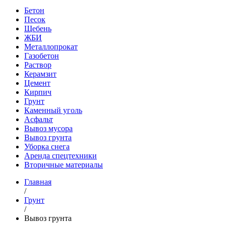
Бетон
Песок
Щебень
ЖБИ
Металлопрокат
Газобетон
Раствор
Керамзит
Цемент
Кирпич
Грунт
Каменный уголь
Асфальт
Вывоз мусора
Вывоз грунта
Уборка снега
Аренда спецтехники
Вторичные материалы
Главная
/
Грунт
/
Вывоз грунта