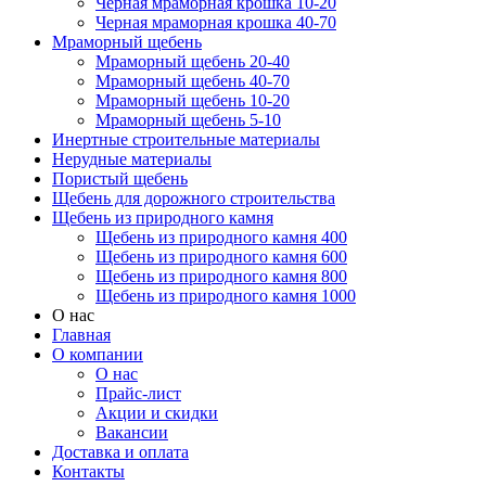
Черная мраморная крошка 10-20
Черная мраморная крошка 40-70
Мраморный щебень
Мраморный щебень 20-40
Мраморный щебень 40-70
Мраморный щебень 10-20
Мраморный щебень 5-10
Инертные строительные материалы
Нерудные материалы
Пористый щебень
Щебень для дорожного строительства
Щебень из природного камня
Щебень из природного камня 400
Щебень из природного камня 600
Щебень из природного камня 800
Щебень из природного камня 1000
О нас
Главная
О компании
О нас
Прайс-лист
Акции и скидки
Вакансии
Доставка и оплата
Контакты