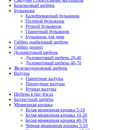
Сыпучие строительные материалы
Базальтовый щебень
Булыжник
Калиброванный булыжник
Полевой булыжник
Речной булыжник
Гранитный булыжник
Булыжник для дачи
Габбро диабазовый щебень
Габбро диорит
Доломитовый щебень
Доломитовый щебень 20-40
Доломитовый щебень 40-70
Железнодорожный щебень
Валуны
Гранитные валуны
Природные валуны
Речные валуны
Щебень в биг-бэгах
Балластный щебень
Мраморная крошка
Белая мраморная крошка 5-10
Белая мраморная крошка 10-20
Белая мраморная крошка 40-70
Черная мраморная крошка 5-10