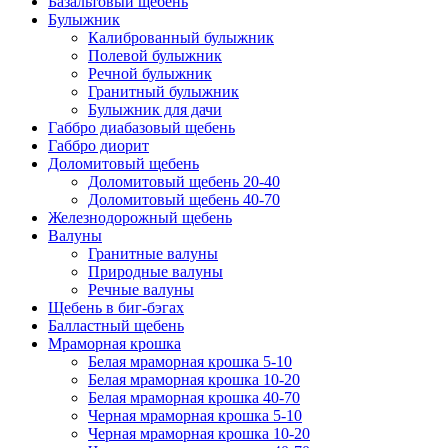
Базальтовый щебень
Булыжник
Калиброванный булыжник
Полевой булыжник
Речной булыжник
Гранитный булыжник
Булыжник для дачи
Габбро диабазовый щебень
Габбро диорит
Доломитовый щебень
Доломитовый щебень 20-40
Доломитовый щебень 40-70
Железнодорожный щебень
Валуны
Гранитные валуны
Природные валуны
Речные валуны
Щебень в биг-бэгах
Балластный щебень
Мраморная крошка
Белая мраморная крошка 5-10
Белая мраморная крошка 10-20
Белая мраморная крошка 40-70
Черная мраморная крошка 5-10
Черная мраморная крошка 10-20