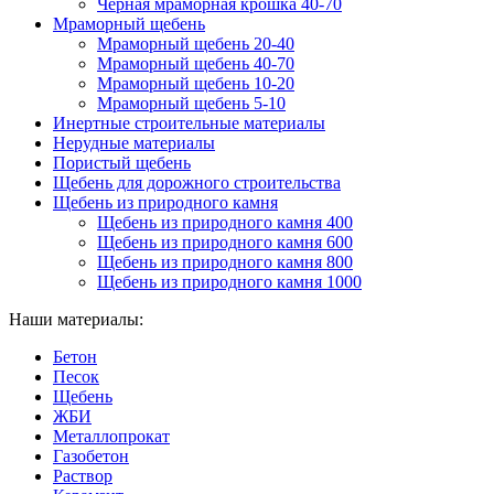
Черная мраморная крошка 40-70
Мраморный щебень
Мраморный щебень 20-40
Мраморный щебень 40-70
Мраморный щебень 10-20
Мраморный щебень 5-10
Инертные строительные материалы
Нерудные материалы
Пористый щебень
Щебень для дорожного строительства
Щебень из природного камня
Щебень из природного камня 400
Щебень из природного камня 600
Щебень из природного камня 800
Щебень из природного камня 1000
Наши материалы:
Бетон
Песок
Щебень
ЖБИ
Металлопрокат
Газобетон
Раствор